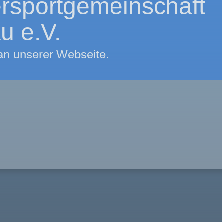
rsportgemeinschaft
u e.V.
 an unserer Webseite.