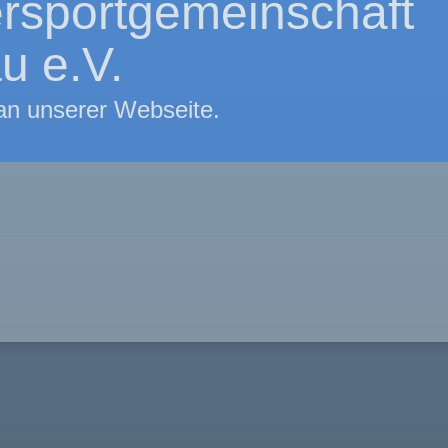
rsportgemeinschaft
u e.V.
 an unserer Webseite.