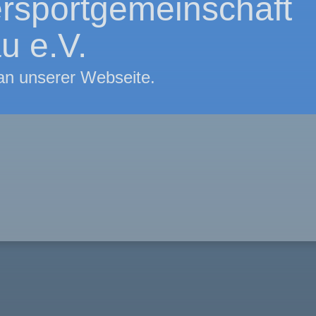
rsportgemeinschaft
u e.V.
 an unserer Webseite.